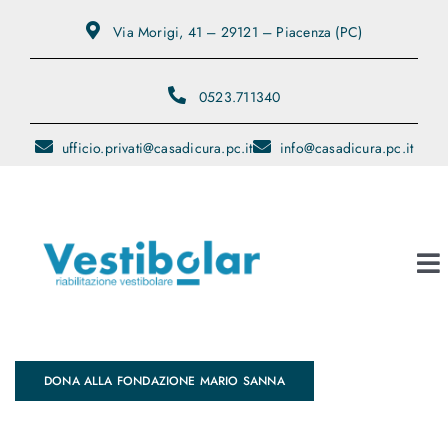
Salta
Via Morigi, 41 – 29121 – Piacenza (PC)
al
contenuto
0523.711340
ufficio.privati@casadicura.pc.it
info@casadicura.pc.it
To
Na
Contatti
DONA ALLA FONDAZIONE MARIO SANNA