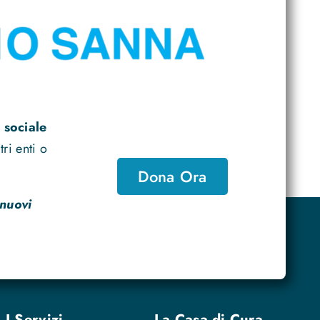
 sociale
ri enti o
Dona Ora
 nuovi
I Servizi
La Casa di Cura