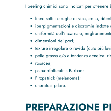
I peeling chimici sono indicati per ottenere
b
linee sottili e rughe di viso, collo, décol
iperpigmentazioni e discromie indotte
uniformità dell’incarnato, migliorament
dimensioni dei pori;
texture irregolare o ruvida (cute più le
pelle grassa e/o a tendenza acneica: rid
rosacea;
pseudofolliculitis Barbae;
Fitzpatrick (melanoma);
cheratosi pilare.
PREPARAZIONE PE