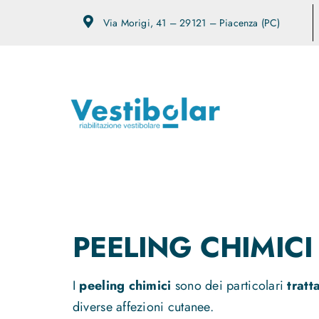
Salta
Via Morigi, 41 – 29121 – Piacenza (PC)
al
contenuto
PEELING CHIMICI
I
peeling chimici
sono dei particolari
tratt
diverse affezioni cutanee.