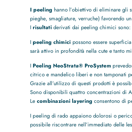
I peeling
hanno l’obiettivo di eliminare gli s
pieghe, smagliature, verruche) favorendo un 
I
risultati
derivati dai peeling chimici sono:
I
peeling chimici
possono essere superficiali
sarà attivo in profondità nella cute e tanto mi
I
Peeling NeoStrata® ProSystem
prevedon
citrico e mandelico liberi e non tamponati 
Grazie all’utilizzo di questi prodotti è possi
Sono disponibili quattro concentrazioni di A
Le
combinazioni layering
consentono di pe
I peeling di rado appaiono dolorosi o pericol
possibile riscontrare nell’immediato delle lesi