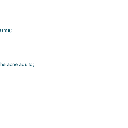
lasma;
che acne adulto;