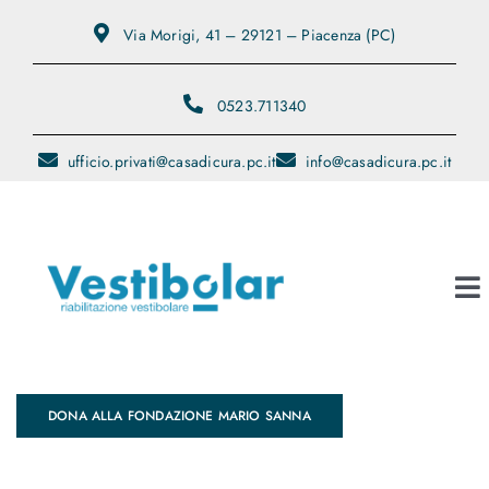
Salta
Via Morigi, 41 – 29121 – Piacenza (PC)
al
contenuto
0523.711340
ufficio.privati@casadicura.pc.it
info@casadicura.pc.it
To
Na
Contatti
DONA ALLA FONDAZIONE MARIO SANNA