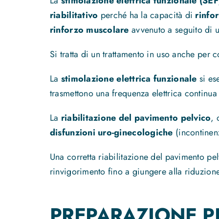
La
stimolazione elettrica funzionale (SE
riabilitativo
perché ha la capacità di
rinfo
rinforzo muscolare
avvenuto a seguito di un
Si tratta di un trattamento in uso anche per 
La
stimolazione elettrica funzionale
si es
trasmettono una frequenza elettrica continua
La
riabilitazione del pavimento pelvico
, 
disfunzioni uro-ginecologiche
(incontinenz
Una corretta riabilitazione del pavimento pel
rinvigorimento fino a giungere alla riduzion
PREPARAZIONE PE