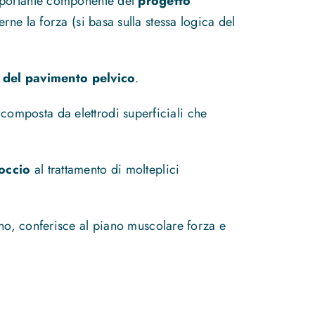
importante componente del
progetto
rne la forza (si basa sulla stessa logica del
 del pavimento pelvico
.
e
composta da elettrodi superficiali che
occio
al trattamento di molteplici
ino, conferisce al piano muscolare forza e