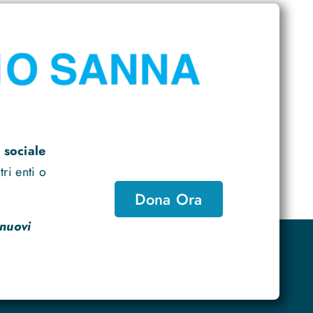
 sociale
ri enti o
Dona Ora
 nuovi