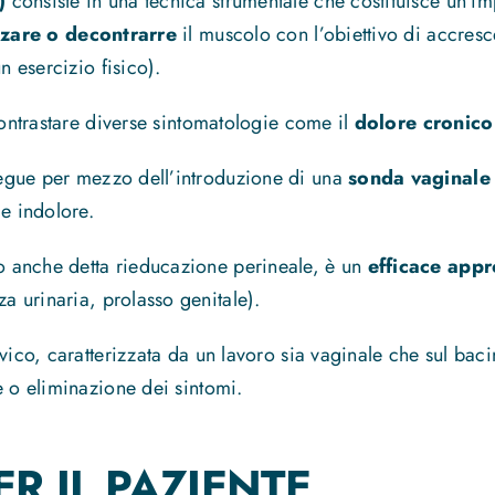
F)
consiste in una tecnica strumentale che costituisce un’
rzare o decontrarre
il muscolo con l’obiettivo di accresce
 esercizio fisico).
contrastare diverse sintomatologie come il
dolore cronico
egue per mezzo dell’introduzione di una
sonda vaginal
 e indolore.
o anche detta rieducazione perineale, è un
efficace appr
a urinaria, prolasso genitale).
vico, caratterizzata da un lavoro sia vaginale che sul bac
e o eliminazione dei sintomi.
R IL PAZIENTE