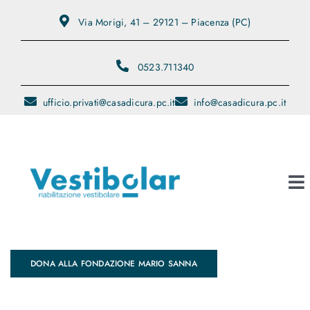
Salta
Via Morigi, 41 – 29121 – Piacenza (PC)
al
contenuto
0523.711340
ufficio.privati@casadicura.pc.it
info@casadicura.pc.it
To
Na
Contatti
DONA ALLA FONDAZIONE MARIO SANNA