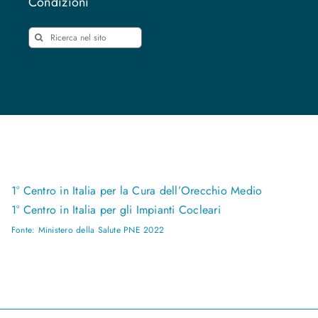
Condizioni
Cerca
per:
1° Centro in Italia per la Cura dell’Orecchio Medio
1° Centro in Italia per gli Impianti Cocleari
Fonte: Ministero della Salute PNE 2022