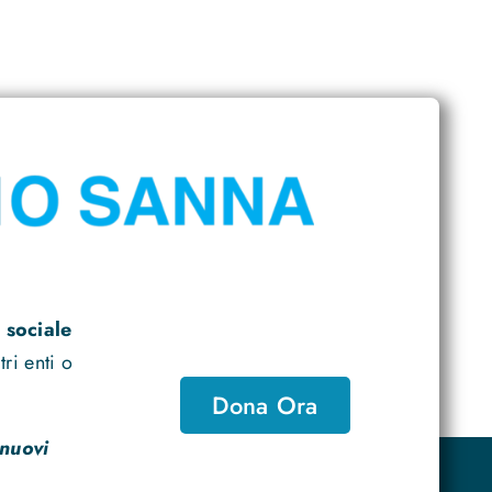
 sociale
ri enti o
Dona Ora
 nuovi